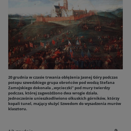
20 grudnia w czasie trwania oblężenia Jasnej Góry podczas
potopu szwedzkiego grupa obrońców pod wodzą Stefana
Zamojskiego dokonała „wycieczki" pod mury twierdzy
podczas, której zagwożdżono dwa wrogie działa.
Jednocześnie unieszkodliwiono olkuskich górników, którzy
kopali tunel, mający służyć Szwedom do wysadzenia murów
klasztoru.