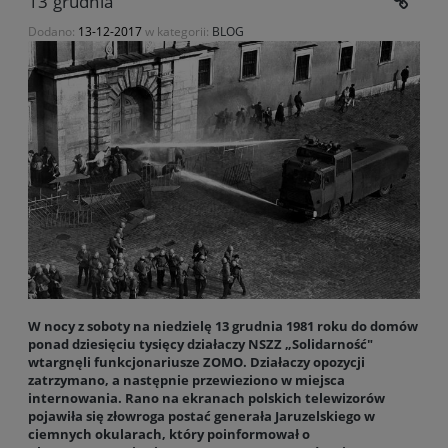
13 grudnia
Dodano:
13-12-2017
w kategorii:
BLOG
W nocy z soboty na niedzielę 13 grudnia 1981 roku do domów
ponad dziesięciu tysięcy działaczy NSZZ „Solidarność"
wtargnęli funkcjonariusze ZOMO. Działaczy opozycji
zatrzymano, a następnie przewieziono w miejsca
internowania. Rano na ekranach polskich telewizorów
pojawiła się złowroga postać generała Jaruzelskiego w
ciemnych okularach, który poinformował o