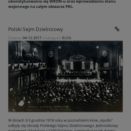
ukonstytuowaniu się WRON-u oraz wprowadzeniu stanu
wojennego na całym obszarze PRL.
Polski Sejm Dzielnicowy
Dodano:
04-12-2017
w kategorii:
BLOG
W dniach 3-5 grudnia 1918 roku w poznańskim kinie „Apollo"
odbyły się obrady Polskiego Sejmu Dzielnicowego. Jednoizbowy
parlament składał się z 1100 Polaków, zamieszkujących dawny