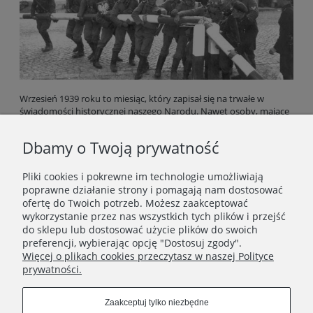
Wrzesień 1939 roku to miesiąc, który zapisał się na trwałe w
świadomości historycznej naszego Narodu. Nawet osoby, mające
mgliste pojęcie o dziejach naszej Ojczyzny znają daty 1 i 17
września.
Dbamy o Twoją prywatność
Pliki cookies i pokrewne im technologie umożliwiają
poprawne działanie strony i pomagają nam dostosować
ofertę do Twoich potrzeb. Możesz zaakceptować
wykorzystanie przez nas wszystkich tych plików i przejść
do sklepu lub dostosować użycie plików do swoich
Newsletter
preferencji, wybierając opcję "Dostosuj zgody".
Więcej o plikach cookies przeczytasz w naszej Polityce
Podaj swój adres e-mail, jeżeli chcesz otrzymywać
prywatności.
informacje o nowościach i promocjach.
Zaakceptuj tylko niezbędne