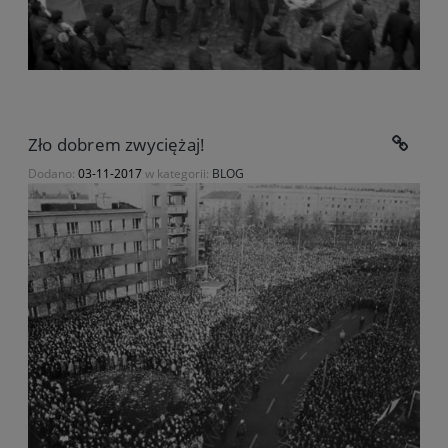
Zło dobrem zwyciężaj!
Dodano:
03-11-2017
w kategorii:
BLOG