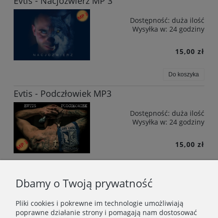
Evtis - Nacjozwierz MP 3
Dostępność:
duża ilość
Wysyłka w:
24 godziny
15,00 zł
Do koszyka
Evtis - Podczłowiek MP3
Dostępność:
duża ilość
Wysyłka w:
24 godziny
15,00 zł
Do koszyka
Dbamy o Twoją prywatność
«
1
2
»
Pliki cookies i pokrewne im technologie umożliwiają
poprawne działanie strony i pomagają nam dostosować