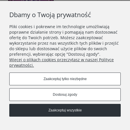
Dbamy o Twoją prywatność
«
1
2
3
4
5
...
7
»
Pliki cookies i pokrewne im technologie umożliwiają
poprawne działanie strony i pomagają nam dostosować
ofertę do Twoich potrzeb. Możesz zaakceptować
wykorzystanie przez nas wszystkich tych plików i przejść
do sklepu lub dostosować użycie plików do swoich
Newsletter
preferencji, wybierając opcję "Dostosuj zgody".
Więcej o plikach cookies przeczytasz w naszej Polityce
Podaj swój adres e-mail, jeżeli chcesz otrzymywać
prywatności.
informacje o nowościach i promocjach.
Zaakceptuj tylko niezbędne
Zapisz się
Dostosuj zgody
Zaakceptuj wszystkie
STOPKA
Pokaż pełną wersję strony