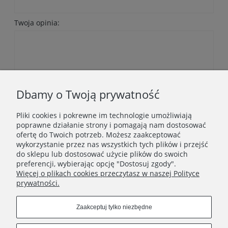
Twoja opinia:
Wyślij
Dbamy o Twoją prywatność
Pliki cookies i pokrewne im technologie umożliwiają
poprawne działanie strony i pomagają nam dostosować
ofertę do Twoich potrzeb. Możesz zaakceptować
wykorzystanie przez nas wszystkich tych plików i przejść
do sklepu lub dostosować użycie plików do swoich
Newsletter
preferencji, wybierając opcję "Dostosuj zgody".
Więcej o plikach cookies przeczytasz w naszej Polityce
Podaj swój adres e-mail, jeżeli chcesz otrzymywać
prywatności.
informacje o nowościach i promocjach.
Zaakceptuj tylko niezbędne
Zapisz się