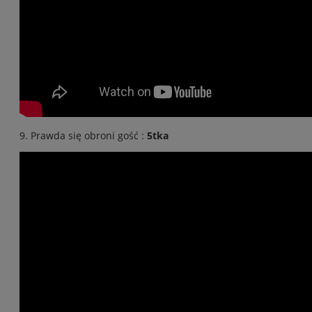
9. Prawda się obroni gość :
5tka