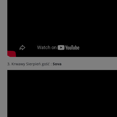
3. Krwawy Sierpień gość :
Sova