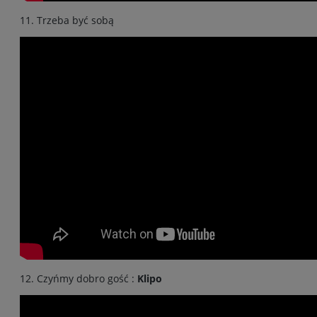
11. Trzeba być sobą
12. Czyńmy dobro gość :
Klipo