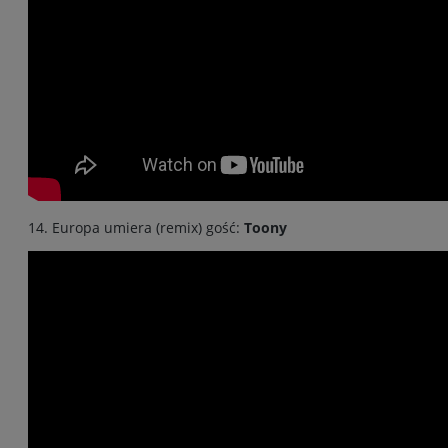
14. Europa umiera (remix) gość:
Toony