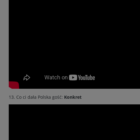
13. Co ci dała Polska gość:
Konkret