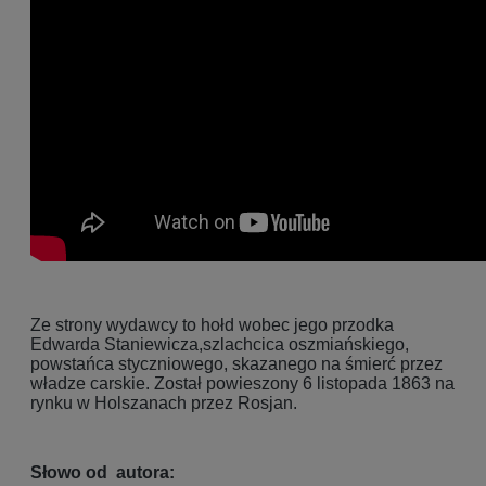
Ze strony wydawcy to hołd wobec jego przodka
Edwarda Staniewicza,szlachcica oszmiańskiego,
powstańca styczniowego, skazanego na śmierć przez
władze carskie. Został powieszony 6 listopada 1863 na
rynku w Holszanach przez Rosjan.
Słowo od autora: