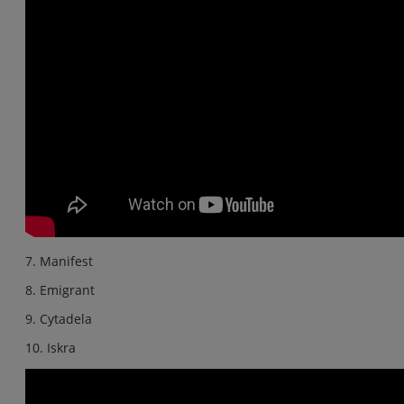
7. Manifest
8. Emigrant
9. Cytadela
10. Iskra