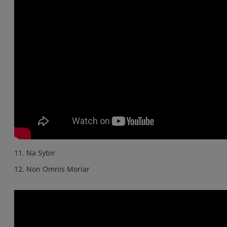
11. Na Sybir
12. Non Omnis Moriar