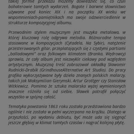
takiej formie przekazu możemy dowiedzieć się, co czuli
bohaterowie tamtych wydarzeń. Bogate i barwne słownictwo
używane pod koniec XIX i na początku XX wieku we
wspomnieniach-pamiętnikach ma swoje odzwierciedlenie w
strukturze kompozycyjnej albumu.
Przewodnim stylem muzycznym jest muzyka metalowa, w
której kluczową rolę odgrywa melodia. Różnorodne tempa
stosowane w kompozycjach (Cytadela, Na Sybir), natężenie
przesterowanych gitar, przeplatających się z czystymi partiami
„balladowymi” oraz folkowym klimatem (Branka, Wędrowcy)
sprawia, że cały album jest niezwykle ciekawy pod względem
artystycznym. Muzyczną treść zobrazował okładką Sławomir
Rudnicki-Drabik (GrindhouseAlternative Art Studio). Do pracy
grafika wykorzystywane były dzieła znanych polskich malarzy,
takich jak Maksymilian Gierymski, Artur Grottger czy Stanisław
Witkiewicz. Pomimo że sztuka malarska wyżej wymienionych
znacznie różniła się od siebie, Sławek potrafił połączyć
wszystko w spójną całość.
Tematyka powstania 1863 roku została przedstawiona bardzo
ogólnie i nie została w pełni wyczerpana na krążku. Dlatego w
przyszłości, po wydaniu debiutu, być może uda się sięgnąć
jeszcze głębiej w klimat tamtych czasów i nagrać kolejną płytę
.