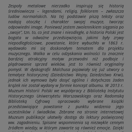
Zespoły metalowe nierzadko inspirują się historią
średniowiecza – legendami, religią, folklorem – zwłaszcza
ludów normańskich. Na tej podstawie piszą teksty oraz
nadają otoczkę
i charakter swojej muzyce, tworząc
odpowiedni image. Ponieważ jestem zwolennikiem sięgania po
„swoje”, tzn. to, co jest znane i nieodległe, a historia Polski jest
bogata w odważne przedsięwzięcia, jakimi były zrywy
niepodległościowe, powstanie, które wybuchło w 1863 r.
wydawało mi się doskonałym tematem dla projektu
muzycznego. Walka w celu odzyskania wolności to znacznie
bardziej atrakcyjny motyw przewodni niż podboje i
plądrowanie sprzed wieków, jest to również oryginalny
pomysł. W dyskografii Malchusa pojawiały się już utwory o
tematyce historycznej (Dziedzictwo Wojny, Dziedzictwo Krwi),
jednak ich wymowa była dosyć ogólna i dotychczas żaden
krążek nie został wydany w formie koncept albumu. W 2013 r.
Muzeum Historii Polski we współpracy z Biblioteką Instytutu
Historycznego Uniwersytetu Warszawskiego oraz Radomską
Biblioteką Cyfrową opracowało wybrane książki
przedstawiające powstanie z punktu widzenia jego
uczestników i świadków. Zebrane na stronie internetowej
Muzeum publikacje ułatwiły dostęp do lektury poświęconej
ww. zagadnieniu. Spisane wspomnienia są niezwykle cennym
źródłem wiedzy,
w którym zawarte są również emocje. Dzięki