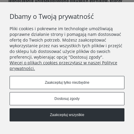
Jednocześnie unieszkodliwiono olkuskich górników, którzy
kopali tunel, mający służyć Szwedom do wysadzenia murów
klasztoru.
Dbamy o Twoją prywatność
Pliki cookies i pokrewne im technologie umożliwiają
poprawne działanie strony i pomagają nam dostosować
ofertę do Twoich potrzeb. Możesz zaakceptować
wykorzystanie przez nas wszystkich tych plików i przejść
do sklepu lub dostosować użycie plików do swoich
Newsletter
preferencji, wybierając opcję "Dostosuj zgody".
Więcej o plikach cookies przeczytasz w naszej Polityce
Podaj swój adres e-mail, jeżeli chcesz otrzymywać
prywatności.
informacje o nowościach i promocjach.
Zaakceptuj tylko niezbędne
Zapisz się
Dostosuj zgody
Zaakceptuj wszystkie
STOPKA