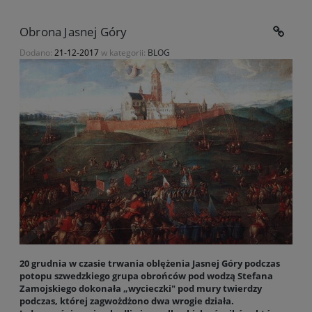
Obrona Jasnej Góry
Dodano:
21-12-2017
w kategorii:
BLOG
20 grudnia w czasie trwania oblężenia Jasnej Góry podczas
potopu szwedzkiego grupa obrońców pod wodzą Stefana
Zamojskiego dokonała „wycieczki" pod mury twierdzy
podczas, której zagwożdżono dwa wrogie działa.