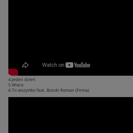
4.Jeden dzień
5.Wiara
6.To wszystko feat. Bosski Roman (Firma)