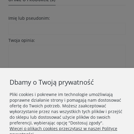
Imię lub pseudonim:
Twoja opinia:
Wyślij
Dbamy o Twoją prywatność
Pliki cookies i pokrewne im technologie umożliwiają
poprawne działanie strony i pomagają nam dostosować
ofertę do Twoich potrzeb. Możesz zaakceptować
wykorzystanie przez nas wszystkich tych plików i przejść
do sklepu lub dostosować użycie plików do swoich
Newsletter
preferencji, wybierając opcję "Dostosuj zgody".
Więcej o plikach cookies przeczytasz w naszej Polityce
Podaj swój adres e-mail, jeżeli chcesz otrzymywać