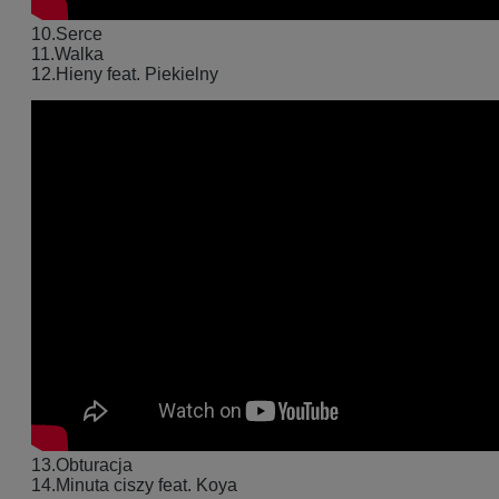
10.Serce
11.Walka
12.Hieny feat. Piekielny
13.Obturacja
14.Minuta ciszy feat. Koya