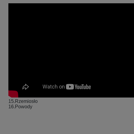
15.Rzemiosło
16.Powody