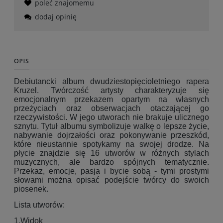
poleć znajomemu
dodaj opinię
OPIS
Debiutancki album dwudziestopięcioletniego rapera
Kruzel. Twórczość artysty charakteryzuje się
emocjonalnym przekazem opartym na własnych
przeżyciach oraz obserwacjach otaczającej go
rzeczywistości. W jego utworach nie brakuje ulicznego
sznytu. Tytuł albumu symbolizuje walkę o lepsze życie,
nabywanie dojrzałości oraz pokonywanie przeszkód,
które nieustannie spotykamy na swojej drodze. Na
płycie znajdzie się 16 utworów w różnych stylach
muzycznych, ale bardzo spójnych tematycznie.
Przekaz, emocje, pasja i bycie sobą - tymi prostymi
słowami można opisać podejście twórcy do swoich
piosenek.
Lista utworów:
1.Widok