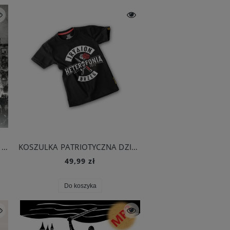
Karat NM i Goście - Powstańcze Wersy
KOSZULKA PATRIOTYCZNA DZIECIĘCA - IRYDION
49,99 zł
Do koszyka