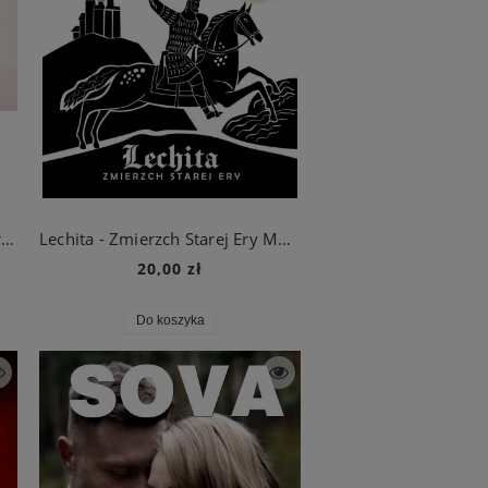
Kubek Basti Osobisty Zbiór Wartości
Lechita - Zmierzch Starej Ery MP 3
20,00 zł
Do koszyka