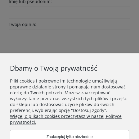
Imię lub pseudonim:
Twoja opinia:
Wyślij
Dbamy o Twoją prywatność
Pliki cookies i pokrewne im technologie umożliwiają
poprawne działanie strony i pomagają nam dostosować
ofertę do Twoich potrzeb. Możesz zaakceptować
wykorzystanie przez nas wszystkich tych plików i przejść
do sklepu lub dostosować użycie plików do swoich
Newsletter
preferencji, wybierając opcję "Dostosuj zgody".
Więcej o plikach cookies przeczytasz w naszej Polityce
Podaj swój adres e-mail, jeżeli chcesz otrzymywać
prywatności.
informacje o nowościach i promocjach.
Zaakceptuj tylko niezbędne