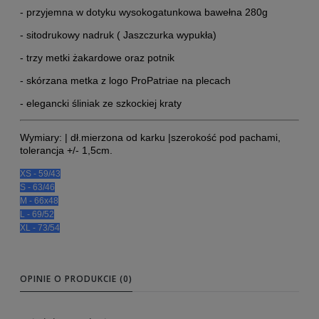
- przyjemna w dotyku wysokogatunkowa bawełna 280g
- sitodrukowy nadruk ( Jaszczurka wypukła)
- trzy metki żakardowe oraz potnik
- skórzana metka z logo ProPatriae na plecach
- elegancki śliniak ze szkockiej kraty
Wymiary: | dł.mierzona od karku |szerokość pod pachami,
tolerancja +/- 1,5cm.
XS - 59/43

S - 63/46

M - 66x48

L - 69/52

XL - 73/54
OPINIE O PRODUKCIE (0)