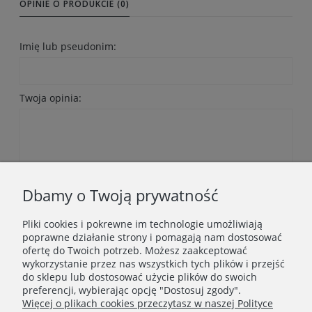
OPINIE O PRODUKCIE (0)
Imię lub pseudonim:
Twoja opinia:
Wyślij
Dbamy o Twoją prywatność
Pliki cookies i pokrewne im technologie umożliwiają
poprawne działanie strony i pomagają nam dostosować
ofertę do Twoich potrzeb. Możesz zaakceptować
wykorzystanie przez nas wszystkich tych plików i przejść
do sklepu lub dostosować użycie plików do swoich
Newsletter
preferencji, wybierając opcję "Dostosuj zgody".
Więcej o plikach cookies przeczytasz w naszej Polityce
Podaj swój adres e-mail, jeżeli chcesz otrzymywać